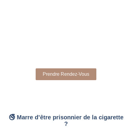
Arrêter de fumer grâce à
l’hypnose !
2 séances suffisent pour reprendre le contrôle et dire
adieu à la cigarette !
Prendre Rendez-Vous
🚭 Marre d’être prisonnier de la cigarette
?